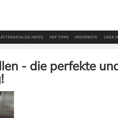
LÄTTERKATALOG INFOS
PDF TIPPS
PROSPEKTE
ÜBER 
len - die perfekte un
!