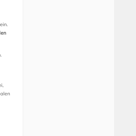
ein.
den
.
i,
ialen