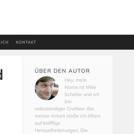
MICH
KONTAKT
d
ÜBER DEN AUTOR
Hey, mein
Name ist Mike
Scheller und ich
bin
selbständiger Grafiker. Bei
meiner Arbeit stoße ich öfters
auf knifflige
Herausforderungen. Die